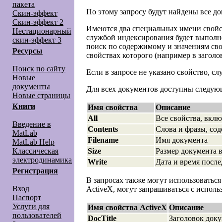
пакета
По этому запросу будут найдены все до
Скин-эффект
Скин-эффект 2
Имеются два специальных имени свой
Нестационарный
службой индексирования будет выполне
скин-эффект 3
поиск по содержимому и значениям сво
Ресурсы
свойствах которого (например в заголо
Поиск по сайту
Если в запросе не указано свойство, 
Новые
документы
Для всех документов доступны следую
Новые страницы
Книги
Имя свойства
Описание
All
Все свойства, вклю
Введение в
Contents
Слова и фразы, со
MatLab
Filename
Имя документа
MatLab Help
Size
Размер документа в
Классическая
электродинамика
Write
Дата и время посл
Регистрация
В запросах также могут использоватьс
Вход
ActiveX, могут запрашиваться с испол
Паспорт
Услуги для
Имя свойства ActiveX
Описание
пользователей
DocTitle
Заголовок док