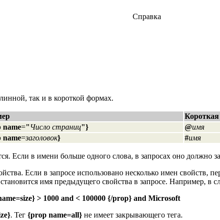
Справка
длинной, так и в короткой формах.
мер
Короткая
p name
=
"
Число страниц
"}
@
имя
p name
=
заголовок
}
#
имя
ся. Если в имени больше одного слова, в запросах оно должно за
ойства. Если в запросе использовано несколько имен свойств, п
становится имя предыдущего свойства в запросе. Например, в 
name=size} > 1000 and < 100000 {/prop} and Microsoft
ze}
. Тег
{prop name=all}
не имеет закрывающего тега.