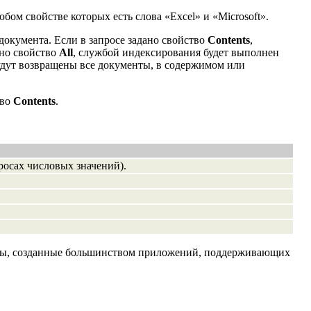
бом свойстве которых есть слова «Excel» и «Microsoft».
окумента. Если в запросе задано свойство
Contents
,
ано свойство
All
, службой индексирования будет выполнен
дут возвращены все документы, в содержимом или
тво
Contents
.
просах числовых значений).
енты, созданные большинством приложений, поддерживающих