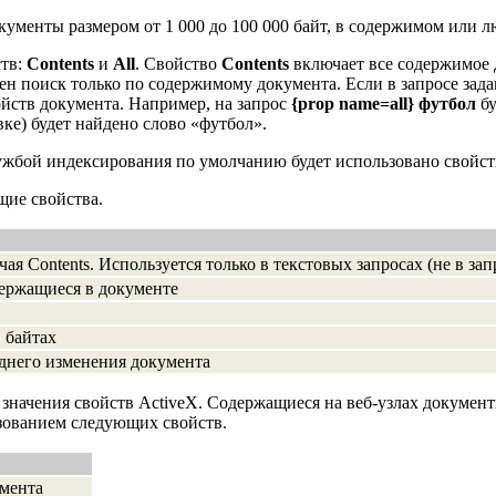
кументы размером от 1 000 до 100 000 байт, в содержимом или лю
ств:
Contents
и
All
. Свойство
Contents
включает все содержимое д
н поиск только по содержимому документа. Если в запросе зад
йств документа. Например, на запрос
{prop name=all} футбол
бу
вке) будет найдено слово «футбол».
службой индексирования по умолчанию будет использовано свойс
щие свойства.
чая Contents. Используется только в текстовых запросах (не в за
держащиеся в документе
 байтах
еднего изменения документа
я значения свойств ActiveX. Содержащиеся на веб-узлах докум
ьзованием следующих свойств.
умента