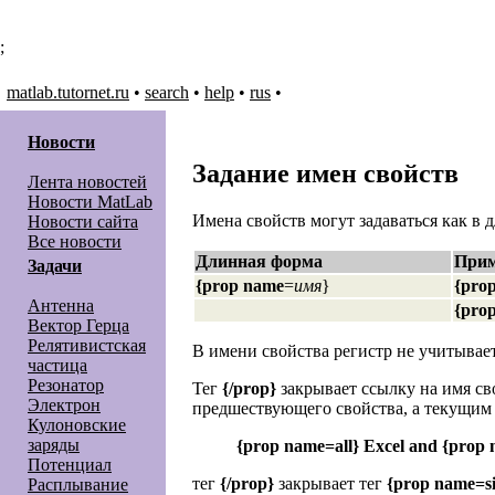
;
matlab.tutornet.ru
•
search
•
help
•
rus
•
Новоcти
Задание имен свойств
Лента новостей
Новости MatLab
Имена свойств могут задаваться как в 
Новости сайта
Все новости
Длинная форма
При
Задачи
{prop name
=
имя
}
{pro
Антенна
{pro
Вектор Герца
Релятивистская
В имени свойства регистр не учитывает
частица
Резонатор
Тег
{/prop}
закрывает ссылку на имя св
Электрон
предшествующего свойства, а текущим 
Кулоновские
заряды
{prop name=all} Excel and {prop 
Потенциал
тег
{/prop}
закрывает тег
{prop name=si
Расплывание